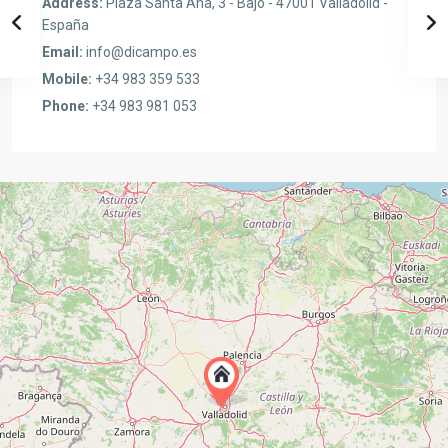
Address:
Plaza Santa Ana, 3 - Bajo - 47001 Valladolid -
España
Email:
info@dicampo.es
Mobile:
+34 983 359 533
Phone:
+34 983 981 053