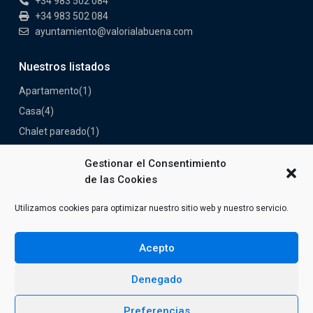
+34 983 502 084
+34 983 502 084
ayuntamiento@valorialabuena.com
Nuestros listados
Apartamento
(1)
Casa
(4)
Chalet pareado
(1)
Industrial
(1)
Gestionar el Consentimiento
Nave
(1)
de las Cookies
Piso
(2)
Utilizamos cookies para optimizar nuestro sitio web y nuestro servicio.
Solar
(1)
Terreno rústico
(1)
Acepto
Denegado
Copyright Ayuntamiento de Valoria la Buena. Todos los
Preferencias
derechos reservados.