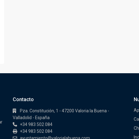
Contacto
Nu
Ap
Pza. Constitución, 1 - 47200 Valoria la Buena -
Valladolid - España
Ca
ar
+34 983 502 084
Ch
+34 983 502 084
In
ayuntamiento@valorialabuena.com