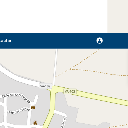
My Location
Fullscreen
Prev
Next
tactar