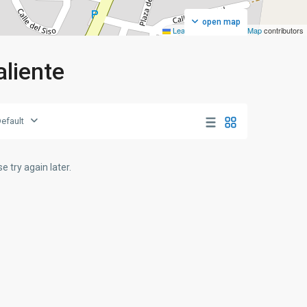
open map
Leaflet
|
©
OpenStreetMap
contributors
aliente
efault
e try again later.