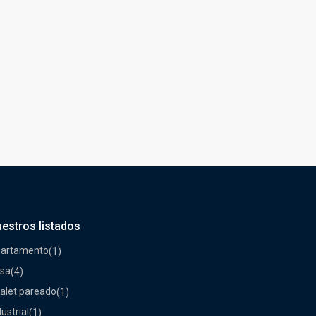
estros listados
artamento
(1)
sa
(4)
alet pareado
(1)
dustrial
(1)